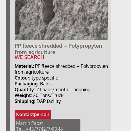
PP fleece shredded – Polypropylen
from agriculture
WE SEARCH
Material:
PP fleece shredded – Polypropylen
from agriculture
Colour:
type specific
Packaging:
Bales
Quantity:
2 Loads/month – ongoing
Weight:
20 Tons/Truck
Shipping:
DAP facility
Kontaktperson
Martin Papst
Tel.: +43/7742/7410-16