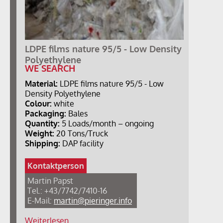
LDPE films nature 95/5 - Low Density
Polyethylene
WE SEARCH
Material:
LDPE films nature 95/5 - Low
Density Polyethylene
Colour:
white
Packaging:
Bales
Quantity:
5 Loads/month – ongoing
Weight:
20 Tons/Truck
Shipping:
DAP facility
Kontaktperson
Martin Papst
Tel.: +43/7742/7410-16
E-Mail:
martin@pieringer.info
Weiterlesen …