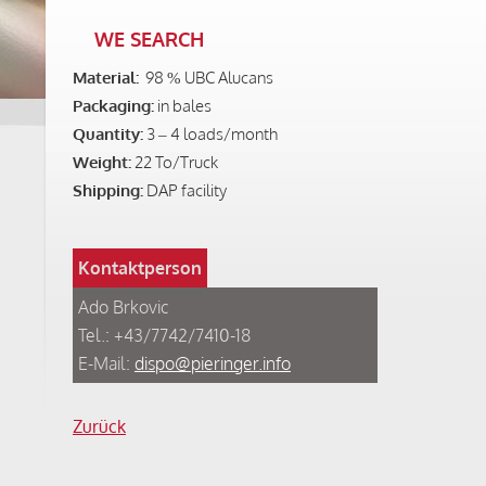
WE SEARCH
Material:
98 % UBC Alucans
Packaging:
in bales
Quantity:
3 – 4 loads/month
Weight:
22 To/Truck
Shipping:
DAP facility
Kontaktperson
Ado Brkovic
Tel.: +43/7742/7410-18
E-Mail:
dispo@pieringer.info
Zurück