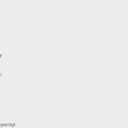
r
n:
 geprägt