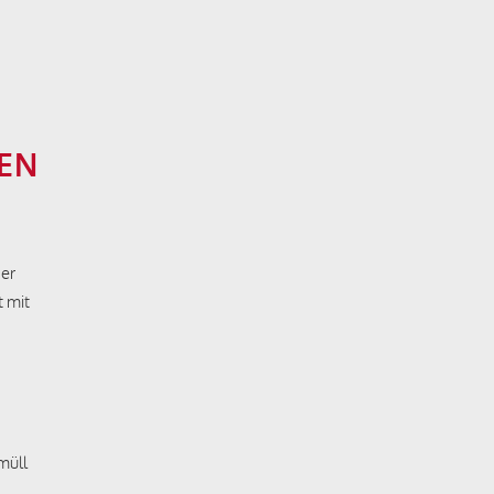
EN
ger
 mit
müll