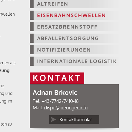
ALTREIFEN
chwellen
EISENBAHNSCHWELLEN
ERSATZBRENNSTOFF
–
ABFALLENTSORGUNG
NOTIFIZIERUNGEN
INTERNATIONALE LOGISTIK
ehmen als
sung
KONTAKT
ine
Adnan Brkovic
ng und
gung im
Tel. +43/7742/7410-18
Mail:
dispo@pieringer.info
Kontaktformular
eten zu