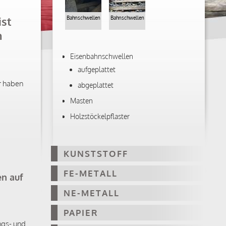
ist
Bahnschwellen
Bahnschwellen
n
Eisenbahnschwellen
aufgeplattet
r haben
abgeplattet
Masten
Holzstöckelpflaster
KUNSTSTOFF
FE-METALL
en auf
NE-METALL
PAPIER
ngs- und