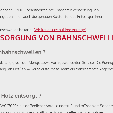
 Pieringer GROUP beantwortet Ihre Fragen zur Verwertung von
 geben Ihnen auch die genauen Kosten für das Entsorgen Ihrer
hnschwellen bekannt.
Wir freuen uns auf Ihre Anfrage!
NTSORGUNG VON BAHNSCHWELL
enbahnschwellen ?
 abhängig von der Menge sowie vom gewünschten Service. Die Pierin
g „ab Hof“ an. – Gerne erstellt das Team ein transparentes Angebot
Holz entsorgt ?
EWC 170204 als gefährlicher Abfall eingestuft und müssen als Sonder
ntsorgungslösungen für Altholz-Bahnschwellen inkl. der nötigen