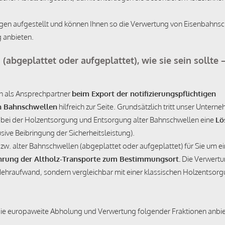
ngen aufgestellt und können Ihnen so die Verwertung von Eisenbahns
g anbieten.
abgeplattet oder aufgeplattet), wie sie sein sollte 
en als Ansprechpartner
beim Export der notifizierungspflichtigen
n Bahnschwellen
hilfreich zur Seite. Grundsätzlich tritt unser Untern
n bei der Holzentsorgung und Entsorgung alter Bahnschwellen eine
Lö
usive Beibringung der Sicherheitsleistung).
. alter Bahnschwellen (abgeplattet oder aufgeplattet) für Sie um e
führung der Altholz-Transporte zum Bestimmungsort.
Die Verwertu
 Mehraufwand, sondern vergleichbar mit einer klassischen Holzentsor
n die europaweite Abholung und Verwertung folgender Fraktionen anbi